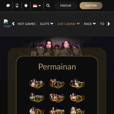
MASUK
DAFTAR
HOT GAMES
SLOTS
LIVE CASINO
RACE
TOGEL
Permainan
i
i
i
i
i
i
i
i
i