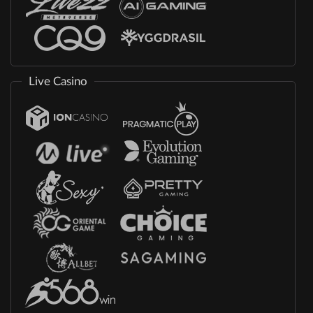
Live Casino