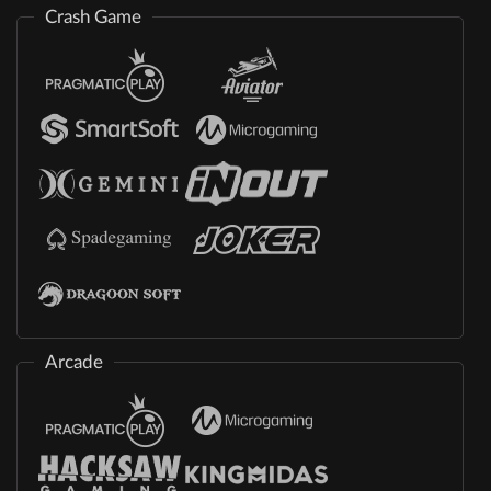
Crash Game
Arcade