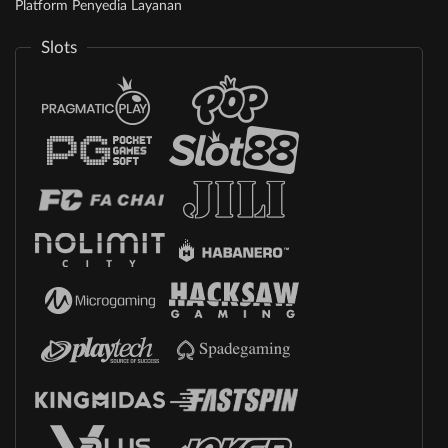
Platform Penyedia Layanan
Slots